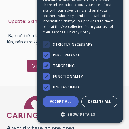
share information about your use of our
Last Post:
May 14, 2026
site with our advertising and analytics
partners who may combine it with other
Update:
Skin Bibi Dành cho da Hăm Da, Khô Nứt
–
information that you’ve provided to them
or that they’ve collected from your use of
by
nguyen
ngan
their services.
Privacy Policy
Bạn có biết da bé sơ sinh mỏng hơn da người lớn tới 5
lần, nên cực kỳ dễ bị kích ứng khi thời tiết thay đổi? Skin
STRICTLY NECESSARY
Bibi ra đời…
PERFORMANCE
Visit
Dược sĩ
's CaringBridge
TARGETING
FUNCTIONALITY
UNCLASSIFIED
Caring Bridge dot org Ho
ACCEPT ALL
DECLINE ALL
SHOW DETAILS
A world where no one goes