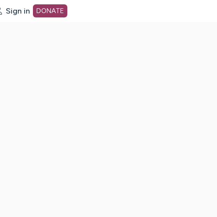
Sign in
DONATE
dot org Home Page