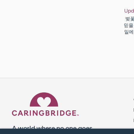
Upd
벚꽃
믿을
일에
Caring Bridge dot org 
A world where no one goes