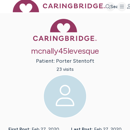
Search
Caring Bridge 
mcnally45levesque
Patient:
Porter
Stentoft
23
visit
s
First Post:
Feb 27, 2020
Last Post:
Feb 27, 2020