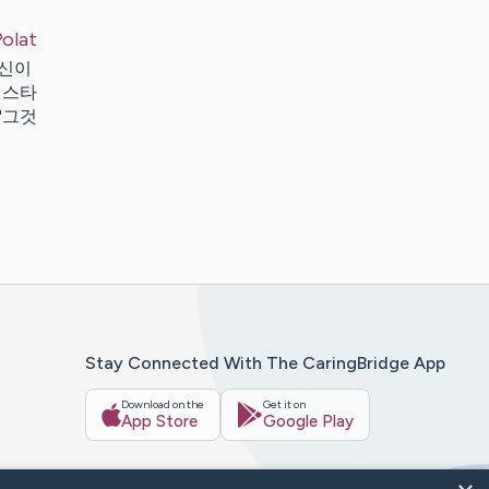
olat
당신이
 스타
"그것
Stay Connected With The CaringBridge App
Download on the
Get it on
App Store
Google Play