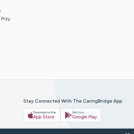
u
 Przy
Stay Connected With The CaringBridge App
Download on the
Get it on
App Store
Google Play