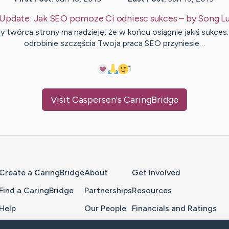
Update:
Jak SEO pomoze Ci odniesc sukces
– by
Song
L
y twórca strony ma nadzieję, że w końcu osiągnie jakiś sukces.
odrobinie szczęścia Twoja praca SEO przyniesie…
1
Visit
Caspersen
's CaringBridge
Home Page
Create a CaringBridge
About
Get Involved
Find a CaringBridge
Partnerships
Resources
Help
Our People
Financials and Ratings
Feedback