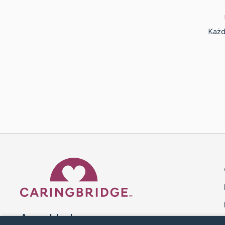
Każd
Caring Bridge dot org 
A world where no one goes