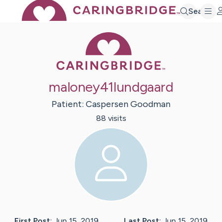
Search
Caring Bridge 
maloney41lundgaard
Patient:
Caspersen
Goodman
88
visit
s
First Post:
Jun 15, 2019
Last Post:
Jun 15, 2019