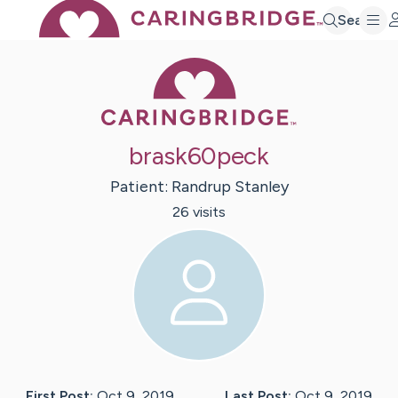
Search
Caring Bridge 
brask60peck
Patient:
Randrup
Stanley
26
visit
s
First Post:
Oct 9, 2019
Last Post:
Oct 9, 2019