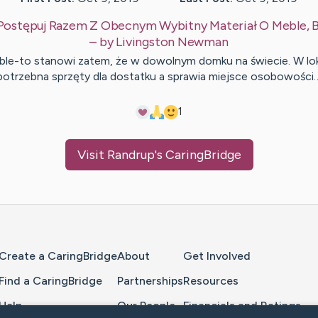
Postępuj Razem Z Obecnym Wybitny Materiał O Meble,
– by
Livingston
Newman
le-to stanowi zatem, że w dowolnym domku na świecie. W lo
potrzebna sprzęty dla dostatku a sprawia miejsce osobowości
1
Visit
Randrup
's CaringBridge
Home Page
Create a CaringBridge
About
Get Involved
Find a CaringBridge
Partnerships
Resources
Help
Our People
Financials and Ratings