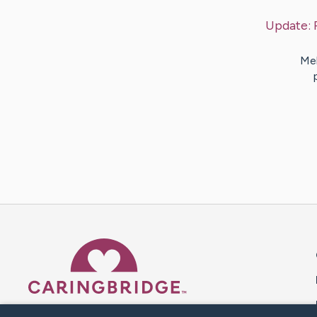
Update:
Meb
Caring Bridge dot org 