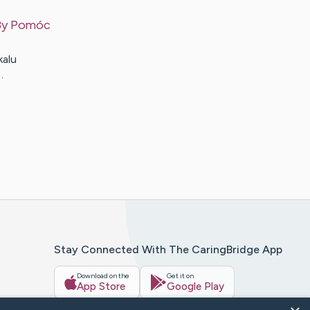
 By Pomóc
kalu
…
Stay Connected With The CaringBridge App
Download on the
Get it on
App Store
Google Play