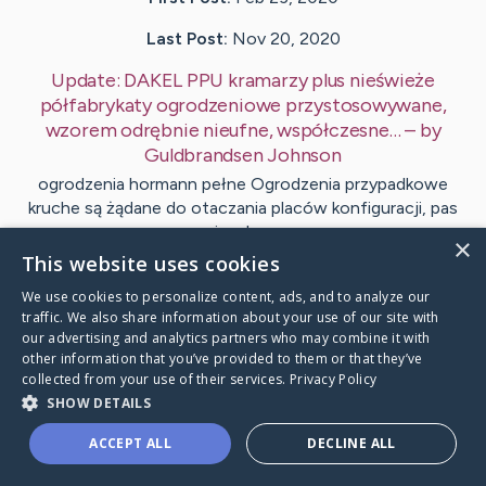
Last Post:
Nov 20, 2020
Update:
DAKEL PPU kramarzy plus nieświeże
półfabrykaty ogrodzeniowe przystosowywane,
wzorem odrębnie nieufne, współczesne…
– by
Guldbrandsen
Johnson
ogrodzenia hormann pełne Ogrodzenia przypadkowe
kruche są żądane do otaczania placów konfiguracji, pas
seryjnych oraz…
×
This website uses cookies
Visit
Corbett
's CaringBridge
We use cookies to personalize content, ads, and to analyze our
traffic. We also share information about your use of our site with
our advertising and analytics partners who may combine it with
other information that you’ve provided to them or that they’ve
collected from your use of their services.
Privacy Policy
SHOW DETAILS
Caring Bridge dot org Ho
ACCEPT ALL
DECLINE ALL