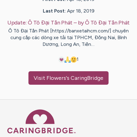
Last Post:
Apr 18, 2019
Update:
Ô Tô Đại Tấn Phát
– by
Ô Tô
Đại Tấn Phát
Ô Tô Đại Tấn Phát [https://banxetaihcm.com/] chuyên
cung cấp các dòng xe tải tại TPHCM, Đồng Nai, Bình
Dương, Long An, Tiền…
1
Visit
Flowers
's CaringBridge
Caring Bridge dot org Ho