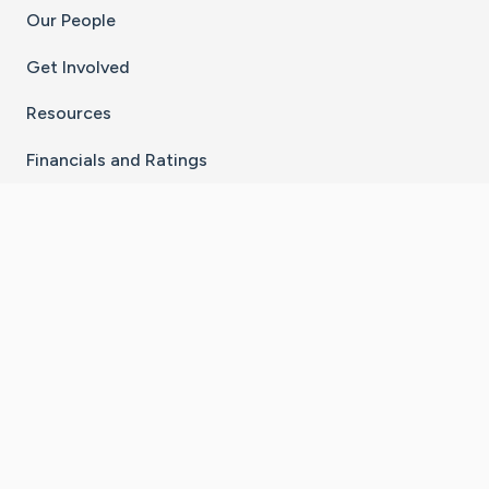
Our People
Get Involved
Resources
Financials and Ratings
Stay Connected With The CaringBridge App
Download on the
Get it on
App Store
Google Play
×
Go to Caring Bridge's Inst
Go to Caring Bridge's
Go to Caring Bridg
Go to Caring B
Go to Car
©
2026
CaringBridge® a 501(c)(3) nonprofit
organization | EIN 42
‑
1529394
Terms of Use
|
Privacy Policy
|
Cookie Settings