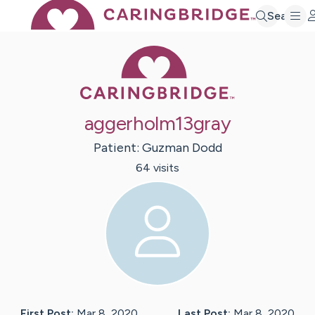
Search
Caring Bridge 
aggerholm13gray
Patient:
Guzman
Dodd
64
visit
s
First Post:
Mar 8, 2020
Last Post:
Mar 8, 2020