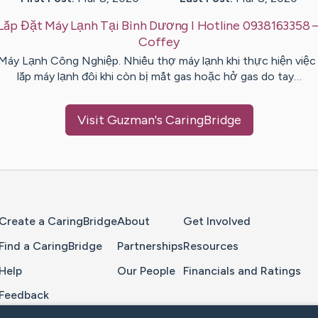
Lắp Đặt Máy Lạnh Tại Bình Dương I Hotline 0938163358
Coffey
Máy Lạnh Công Nghiệp. Nhiều thợ máy lạnh khi thực hiện việc
lắp máy lạnh đôi khi còn bị mất gas hoặc hở gas do tay…
Visit
Guzman
's CaringBridge
Home Page
Create a CaringBridge
About
Get Involved
Find a CaringBridge
Partnerships
Resources
Help
Our People
Financials and Ratings
Feedback