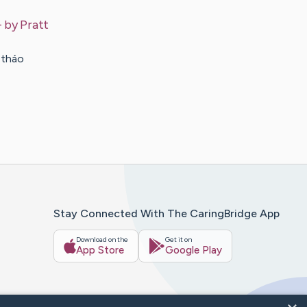
– by
Pratt
 tháo
Stay Connected With The CaringBridge App
Download on the
Get it on
App Store
Google Play