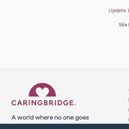
Update:
Sửa 
Caring Bridge dot org 
A world where no one goes
through a health journey alone.