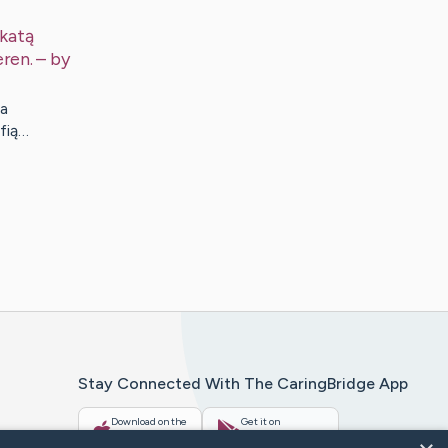
katą
ren.
– by
a
fią…
Stay Connected With The CaringBridge App
Download on the
Get it on
App Store
Google Play