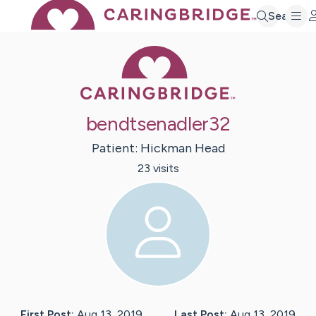
Search
Caring Bridge 
bendtsenadler32
Patient:
Hickman
Head
23
visit
s
First Post:
Aug 13, 2019
Last Post:
Aug 13, 2019