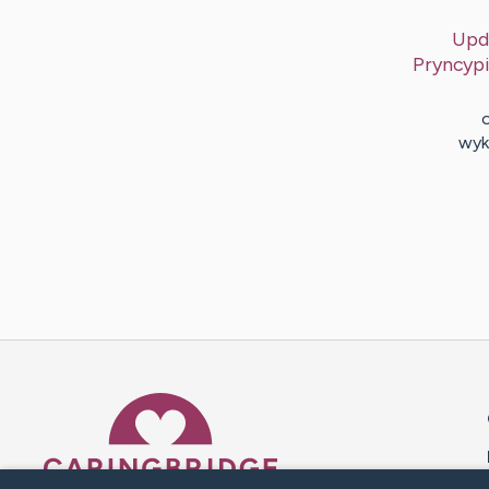
Upd
Pryncypi
wyk
Caring Bridge dot org 