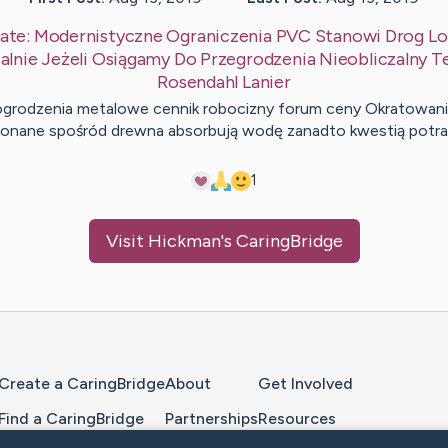
ate:
Modernistyczne Ograniczenia PVC Stanowi Drog Lo
alnie Jeżeli Osiągamy Do Przegrodzenia Nieobliczalny Te
Rosendahl
Lanier
ogrodzenia metalowe cennik robocizny forum ceny Okratowani
onane spośród drewna absorbują wodę zanadto kwestią potra
1
Visit
Hickman
's CaringBridge
Home Page
Create a CaringBridge
About
Get Involved
Find a CaringBridge
Partnerships
Resources