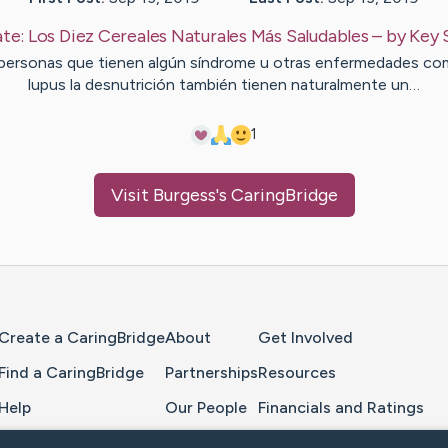
te:
Los Diez Cereales Naturales Más Saludables
– by
Key
personas que tienen algún síndrome u otras enfermedades co
lupus la desnutrición también tienen naturalmente un…
1
Visit
Burgess
's CaringBridge
Home Page
Create a CaringBridge
About
Get Involved
Find a CaringBridge
Partnerships
Resources
Help
Our People
Financials and Ratings
Feedback