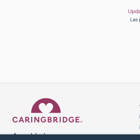
Upda
Las 
Caring Bridge dot org 
A world where no one goes