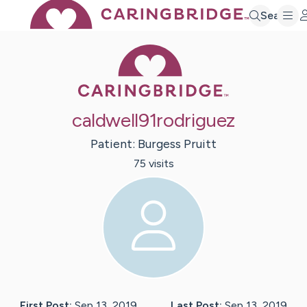
Search
Caring Bridge 
caldwell91rodriguez
Patient:
Burgess
Pruitt
75
visit
s
First Post:
Sep 13, 2019
Last Post:
Sep 13, 2019