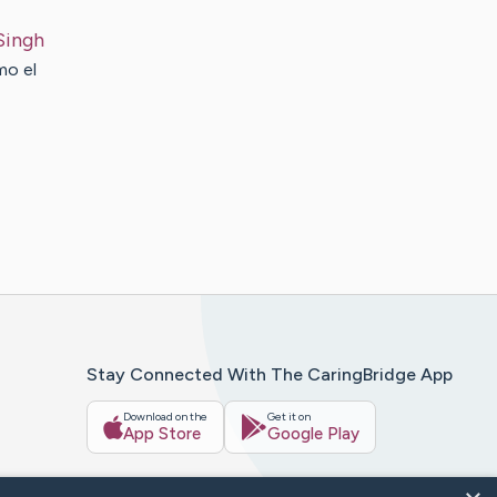
Singh
mo el
Stay Connected With The CaringBridge App
Download on the
Get it on
App Store
Google Play